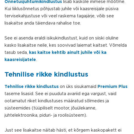
Õnnetusjuhtumikindlustus
lisab kaskole inimese mõõtme.
Kui liiklusõnnetus põhjustab juhile või kaasreisijale püsiva
tervisekahjustuse või veel raskema tagajärje, võib see
lisakaitse anda täiendava rahalise toe.
See ei asenda eraldi isikukindlustust, kuid on siiski oluline
kasko lisakaitse neile, kes soovivad laiemat kaitset. Võrrelda
tasub seda,
kas kaitse kehtib ainult juhile või ka
kaasreisijatele
.
Tehnilise rikke kindlustus
Tehnilise rikke kindlustus
on üks sisukamaid
Premium Plus
taseme lisasid. See ei puuduta avariid ega vargust, vaid
ootamatut riket kindlustuses määratud sõlmedes ja
süsteemides (tüüpiliselt mootor, jõuülekanne,
juhtelektroonika, piduri- ja roolisüsteem).
Just see lisakaitse näitab hästi, et kõrgem kaskopakett ei