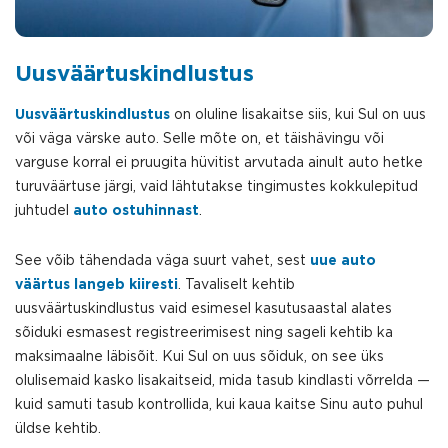
Uusväärtuskindlustus
Uusväärtuskindlustus
on oluline lisakaitse siis, kui Sul on uus
või väga värske auto. Selle mõte on, et täishävingu või
varguse korral ei pruugita hüvitist arvutada ainult auto hetke
turuväärtuse järgi, vaid lähtutakse tingimustes kokkulepitud
juhtudel
auto ostuhinnast
.
See võib tähendada väga suurt vahet, sest
uue auto
väärtus langeb kiiresti
. Tavaliselt kehtib
uusväärtuskindlustus vaid esimesel kasutusaastal alates
sõiduki esmasest registreerimisest ning sageli kehtib ka
maksimaalne läbisõit. Kui Sul on uus sõiduk, on see üks
olulisemaid kasko lisakaitseid, mida tasub kindlasti võrrelda —
kuid samuti tasub kontrollida, kui kaua kaitse Sinu auto puhul
üldse kehtib.