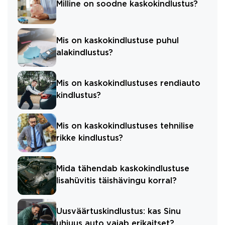
Milline on soodne kaskokindlustus?
Mis on kaskokindlustuse puhul
alakindlustus?
Mis on kaskokindlustuses rendiauto
kindlustus?
Mis on kaskokindlustuses tehnilise
rikke kindlustus?
Mida tähendab kaskokindlustuse
lisahüvitis täishävingu korral?
Uusväärtuskindlustus: kas Sinu
uhiuus auto vajab erikaitset?