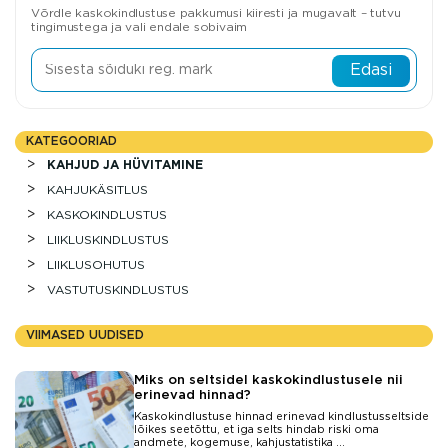
Võrdle kaskokindlustuse pakkumusi kiiresti ja mugavalt – tutvu
tingimustega ja vali endale sobivaim
Edasi
KATEGOORIAD
KAHJUD JA HÜVITAMINE
KAHJUKÄSITLUS
KASKOKINDLUSTUS
LIIKLUSKINDLUSTUS
LIIKLUSOHUTUS
VASTUTUSKINDLUSTUS
VIIMASED UUDISED
Miks on seltsidel kaskokindlustusele nii
erinevad hinnad?
Kaskokindlustuse hinnad erinevad kindlustusseltside
lõikes seetõttu, et iga selts hindab riski oma
andmete, kogemuse, kahjustatistika ...