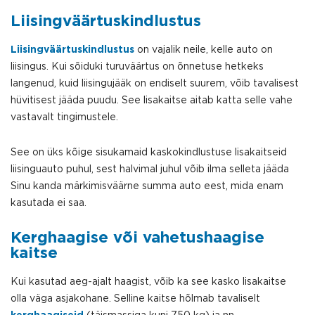
Liisingväärtuskindlustus
Liisingväärtuskindlustus
on vajalik neile, kelle auto on
liisingus. Kui sõiduki turuväärtus on õnnetuse hetkeks
langenud, kuid liisingujääk on endiselt suurem, võib tavalisest
hüvitisest jääda puudu. See lisakaitse aitab katta selle vahe
vastavalt tingimustele.
See on üks kõige sisukamaid kaskokindlustuse lisakaitseid
liisinguauto puhul, sest halvimal juhul võib ilma selleta jääda
Sinu kanda märkimisväärne summa auto eest, mida enam
kasutada ei saa.
Kerghaagise või vahetushaagise
kaitse
Kui kasutad aeg-ajalt haagist, võib ka see kasko lisakaitse
olla väga asjakohane. Selline kaitse hõlmab tavaliselt