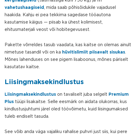
kerghaagiseid
(täismassiga kuni 750 kg) ja nn
vahetushaagiseid
, mida saab põhisõidukile vajadusel
haakida. Kahju ei pea tekkima sagedase tööautona
kasutamise käigus — piisab ka ühest kolimisest,
ehitusmaterjali veost või hobitegevusest.
Pakette võrreldes tasub vaadata, kas kaitse on olemas ainult
nimetuse tasandil või on ka
hüvitislimiit piisavalt sisukas
.
Mõnes lahenduses on see pigem lisaboonus, mõnes päriselt
kasutatav kaitse.
Liisingmaksekindlustus
Liisingmaksekindlustus
on tavaliselt juba selgelt
Premium
Plus
tüüpi lisakaitse. Selle eesmärk on aidata olukorras, kus
kindlustusjuhtumi järel oled töövõimetu, kuid liisingumaksed
tuleb endiselt tasuda.
See võib anda väga vajaliku rahalise puhvri just siis, kui pere