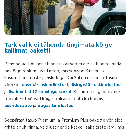
Tark valik ei tähenda tingimata kõige
kallimat paketti
Parimad kaskokindlustuse lisakaitsed ei ole alati need, mida
on kõige rohkem, vaid need, mis sobivad Sinu auto,
kasutusharjumuste ja riskidega. Kui Sul on uus auto, tasub
võrrelda
uusväärtuskindlustust
,
liisingväärtuskindlustust
ja
lisahüvitist täishävingu korral
. Kui auto on igapäevane
töövahend, võivad kõige olulisemad olla ka hoopis
asendusauto
ja
pagasikindlustus
.
Seepärast tasub Premium ja Premium Plus pakette võrrelda
mitte ainult hinna, vaid just nende kasko lisakaitsete järgi, mis