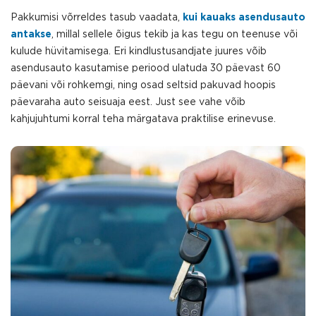
Pakkumisi võrreldes tasub vaadata,
kui kauaks asendusauto
antakse
, millal sellele õigus tekib ja kas tegu on teenuse või
kulude hüvitamisega. Eri kindlustusandjate juures võib
asendusauto kasutamise periood ulatuda 30 päevast 60
päevani või rohkemgi, ning osad seltsid pakuvad hoopis
päevaraha auto seisuaja eest. Just see vahe võib
kahjujuhtumi korral teha märgatava praktilise erinevuse.