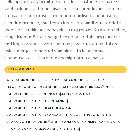
selle aja jooksul läbi mitmete rollide – alustades maaklerist,
veebihaldurist ja teenusdisainerist kuni arendustiimi liikmeni.
Ta oskab suurepäraselt ühendada tehnilised lahendused ja
klienditeeninduse, muutes ka keerukate kindlustustoodete
ostmise kliendile arusaadavaks ja mugavaks. Kaidile on tähtis,
et iga klient mõistaks selgelt, mida ta soetab, ning tunneks
end kogu protsessi vältel hoituna ja väärtustatuna. Tal on
oskus märgata peidetud võimalusi – ta leiab sobiva
lahenduse ka siis, kui see esmapilgul silma ei hakka.
KATEGOORIAD
ATV KASKOKINDLUSTUS
BUSSI KASKOKINDLUSTUS
CPM
HAAKESEADE
KASKO ASENDUSAUTO
KASKO HINNAVÕRDLUS
KASKO KINDLUSTUSPERIOOD
KASKO KONTROLL
KASKOKINDLUSTUSE HÜVITAMINE
KASKOKINDLUSTUSE KALKULAATOR
KASKOKINDLUSTUSE OMAVASTUTUS
KASUTUSKATKESTUS
KLAASIKAHJU
KOKKUPÕRGE LOOMAGA
LAADIMISJAAMA KAITSE
LEMMIKLOOM
LIISINGMAKSEKINDLUSTUS