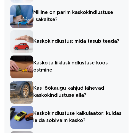
Milline on parim kaskokindlustuse
lisakaitse?
Kaskokindlustus: mida tasub teada?
Kasko ja liikluskindlustuse koos
ostmine
Kas löökaugu kahjud lähevad
kaskokindlustuse alla?
Kaskokindlustuse kalkulaator: kuidas
leida sobivaim kasko?