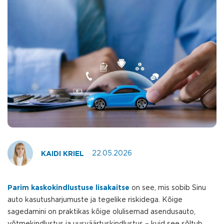
22.05.2026
KAIDI KRIEL
Parim kaskokindlustuse lisakaitse
on see, mis sobib Sinu
auto kasutusharjumuste ja tegelike riskidega. Kõige
sagedamini on praktikas kõige olulisemad asendusauto,
võtmekindlustus ja uusväärtuskindlustus – kuid see sõltub