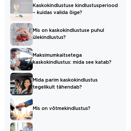
Kaskokindlustuse kindlustusperiood
– kuidas valida õige?
Mis on kaskokindlustuse puhul
ülekindlustus?
Maksimumkaitsetega
kaskokindlustus: mida see katab?
Mida parim kaskokindlustus
tegelikult tähendab?
Mis on võtmekindlustus?