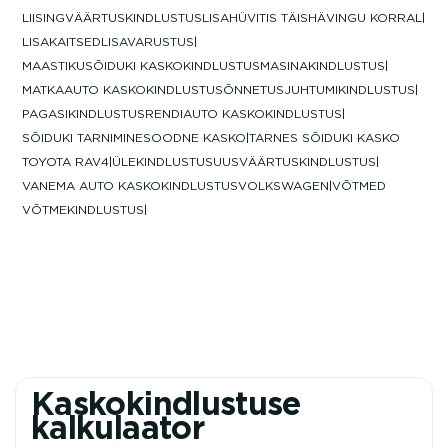
LIISINGVÄÄRTUSKINDLUSTUS
LISAHÜVITIS TÄISHÄVINGU KORRAL
LISAKAITSED
LISAVARUSTUS
MAASTIKUSÕIDUKI KASKOKINDLUSTUS
MASINAKINDLUSTUS
MATKAAUTO KASKOKINDLUSTUS
ÕNNETUSJUHTUMIKINDLUSTUS
PAGASIKINDLUSTUS
RENDIAUTO KASKOKINDLUSTUS
SÕIDUKI TARNIMINE
SOODNE KASKO
TARNES SÕIDUKI KASKO
TOYOTA RAV4
ÜLEKINDLUSTUS
UUSVÄÄRTUSKINDLUSTUS
VANEMA AUTO KASKOKINDLUSTUS
VOLKSWAGEN
VÕTMED
VÕTMEKINDLUSTUS
Kaskokindlustuse
kalkulaator