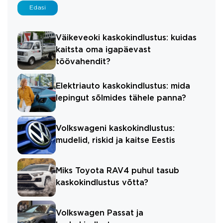
Edasi
Väikeveoki kaskokindlustus: kuidas
kaitsta oma igapäevast
töövahendit?
Elektriauto kaskokindlustus: mida
lepingut sõlmides tähele panna?
Volkswageni kaskokindlustus:
mudelid, riskid ja kaitse Eestis
Miks Toyota RAV4 puhul tasub
kaskokindlustus võtta?
Volkswagen Passat ja