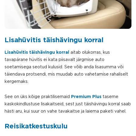
Lisahüvitis täishävingu korral
Lisahüvitis täishävingu korral
aitab olukorras, kus
tavapärane hüvitis ei kata piisavalt järgmise auto
soetamisega seotud kulusid. See võib anda lisasumma või
täiendava protsendi, mis muudab auto vahetamise rahaliselt
kergemaks.
See on üks kõige praktilisemaid
Premium Plus
taseme
kaskokindlustuse lisakaitseid, sest just täishävingu korral saab
hästi aru, kui suur on vahe tavakaitse ja laiema paketi vahel.
Reisikatkestuskulu