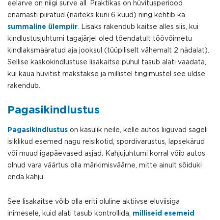
eelarve on niigi surve all. Praktikas on hüvitusperiood
enamasti piiratud (näiteks kuni 6 kuud) ning kehtib ka
summaline ülempiir
. Lisaks rakendub kaitse alles siis, kui
kindlustusjuhtumi tagajärjel oled tõendatult töövõimetu
kindlaksmääratud aja jooksul (tüüpiliselt vähemalt 2 nädalat).
Sellise kaskokindlustuse lisakaitse puhul tasub alati vaadata,
kui kaua hüvitist makstakse ja millistel tingimustel see üldse
rakendub.
Pagasikindlustus
Pagasikindlustus
on kasulik neile, kelle autos liiguvad sageli
isiklikud esemed nagu reisikotid, spordivarustus, lapsekärud
või muud igapäevased asjad. Kahjujuhtumi korral võib autos
olnud vara väärtus olla märkimisväärne, mitte ainult sõiduki
enda kahju.
See lisakaitse võib olla eriti oluline aktiivse eluviisiga
inimesele, kuid alati tasub kontrollida,
milliseid esemeid