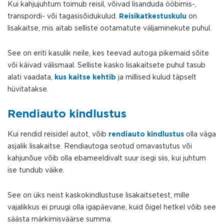
Kui kahjujuhtum toimub reisil, võivad lisanduda ööbimis-,
transpordi- või tagasisõidukulud.
Reisikatkestuskulu
on
lisakaitse, mis aitab selliste ootamatute väljaminekute puhul.
See on eriti kasulik neile, kes teevad autoga pikemaid sõite
või käivad välismaal. Selliste kasko lisakaitsete puhul tasub
alati vaadata,
kus kaitse kehtib
ja millised kulud täpselt
hüvitatakse.
Rendiauto kindlustus
Kui rendid reisidel autot, võib
rendiauto kindlustus
olla väga
asjalik lisakaitse. Rendiautoga seotud omavastutus või
kahjunõue võib olla ebameeldivalt suur isegi siis, kui juhtum
ise tundub väike.
See on üks neist kaskokindlustuse lisakaitsetest, mille
vajalikkus ei pruugi olla igapäevane, kuid õigel hetkel võib see
säästa märkimisväärse summa.