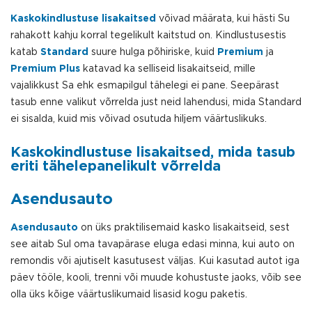
Kaskokindlustuse lisakaitsed
võivad määrata, kui hästi Su
rahakott kahju korral tegelikult kaitstud on. Kindlustusestis
katab
Standard
suure hulga põhiriske, kuid
Premium
ja
Premium Plus
katavad ka selliseid lisakaitseid, mille
vajalikkust Sa ehk esmapilgul tähelegi ei pane. Seepärast
tasub enne valikut võrrelda just neid lahendusi, mida Standard
ei sisalda, kuid mis võivad osutuda hiljem väärtuslikuks.
Kaskokindlustuse lisakaitsed, mida tasub
eriti tähelepanelikult võrrelda
Asendusauto
Asendusauto
on üks praktilisemaid kasko lisakaitseid, sest
see aitab Sul oma tavapärase eluga edasi minna, kui auto on
remondis või ajutiselt kasutusest väljas. Kui kasutad autot iga
päev tööle, kooli, trenni või muude kohustuste jaoks, võib see
olla üks kõige väärtuslikumaid lisasid kogu paketis.