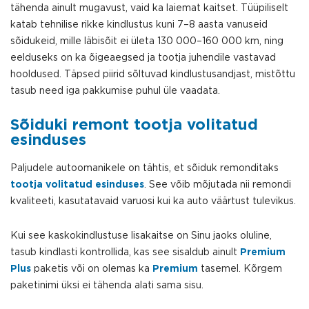
tähenda ainult mugavust, vaid ka laiemat kaitset. Tüüpiliselt
katab tehnilise rikke kindlustus kuni 7–8 aasta vanuseid
sõidukeid, mille läbisõit ei ületa 130 000–160 000 km, ning
eelduseks on ka õigeaegsed ja tootja juhendile vastavad
hooldused. Täpsed piirid sõltuvad kindlustusandjast, mistõttu
tasub need iga pakkumise puhul üle vaadata.
Sõiduki remont tootja volitatud
esinduses
Paljudele autoomanikele on tähtis, et sõiduk remonditaks
tootja volitatud esinduses
. See võib mõjutada nii remondi
kvaliteeti, kasutatavaid varuosi kui ka auto väärtust tulevikus.
Kui see kaskokindlustuse lisakaitse on Sinu jaoks oluline,
tasub kindlasti kontrollida, kas see sisaldub ainult
Premium
Plus
paketis või on olemas ka
Premium
tasemel. Kõrgem
paketinimi üksi ei tähenda alati sama sisu.