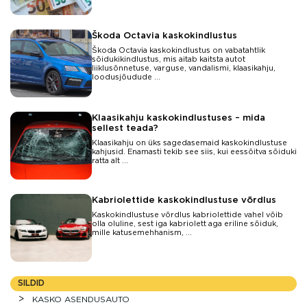
Škoda Octavia kaskokindlustus
Škoda Octavia kaskokindlustus on vabatahtlik
sõidukikindlustus, mis aitab kaitsta autot
liiklusõnnetuse, varguse, vandalismi, klaasikahju,
loodusjõudude ...
Klaasikahju kaskokindlustuses – mida
sellest teada?
Klaasikahju on üks sagedasemaid kaskokindlustuse
kahjusid. Enamasti tekib see siis, kui eessõitva sõiduki
ratta alt ...
Kabriolettide kaskokindlustuse võrdlus
Kaskokindlustuse võrdlus kabriolettide vahel võib
olla oluline, sest iga kabriolett aga eriline sõiduk,
mille katusemehhanism, ...
SILDID
KASKO ASENDUSAUTO