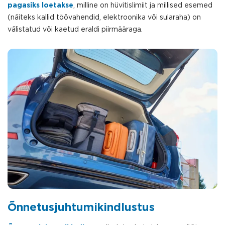
pagasiks loetakse
, milline on hüvitislimiit ja millised esemed
(näiteks kallid töövahendid, elektroonika või sularaha) on
välistatud või kaetud eraldi piirmääraga.
Õnnetusjuhtumikindlustus