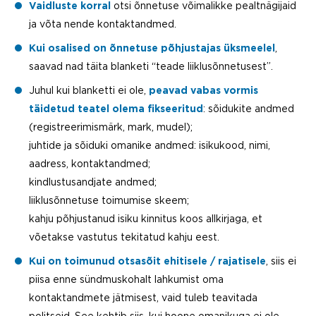
Vaidluste korral
otsi õnnetuse võimalikke pealtnägijaid
ja võta nende kontaktandmed.
Kui osalised on õnnetuse põhjustajas üksmeelel
,
saavad nad täita blanketi “teade liiklusõnnetusest”.
Juhul kui blanketti ei ole,
peavad vabas vormis
täidetud teatel olema fikseeritud
: sõidukite andmed
(registreerimismärk, mark, mudel);
juhtide ja sõiduki omanike andmed: isikukood, nimi,
aadress, kontaktandmed;
kindlustusandjate andmed;
liiklusõnnetuse toimumise skeem;
kahju põhjustanud isiku kinnitus koos allkirjaga, et
võetakse vastutus tekitatud kahju eest.
Kui on toimunud otsasõit ehitisele / rajatisele
, siis ei
piisa enne sündmuskohalt lahkumist oma
kontaktandmete jätmisest, vaid tuleb teavitada