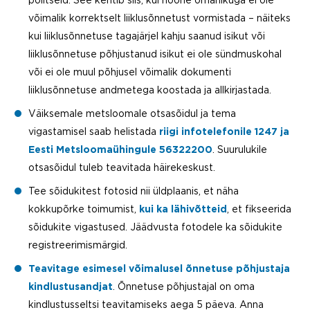
politseid. See kehtib siis, kui hoone omanikuga ei ole
võimalik korrektselt liiklusõnnetust vormistada – näiteks
kui liiklusõnnetuse tagajärjel kahju saanud isikut või
liiklusõnnetuse põhjustanud isikut ei ole sündmuskohal
või ei ole muul põhjusel võimalik dokumenti
liiklusõnnetuse andmetega koostada ja allkirjastada.
Väiksemale metsloomale otsasõidul ja tema
vigastamisel saab helistada
riigi infotelefonile 1247 ja
Eesti Metsloomaühingule 56322200
. Suurulukile
otsasõidul tuleb teavitada häirekeskust.
Tee sõidukitest fotosid nii üldplaanis, et näha
kokkupõrke toimumist,
kui ka lähivõtteid
, et fikseerida
sõidukite vigastused. Jäädvusta fotodele ka sõidukite
registreerimismärgid.
Teavitage esimesel võimalusel õnnetuse põhjustaja
kindlustusandjat
. Õnnetuse põhjustajal on oma
kindlustusseltsi teavitamiseks aega 5 päeva. Anna