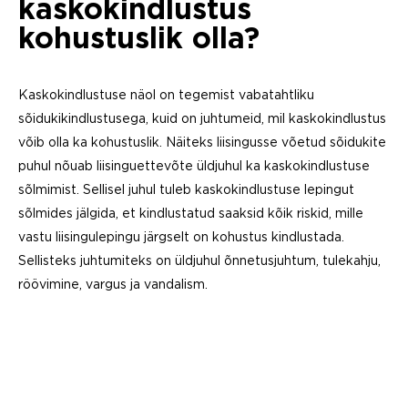
kaskokindlustus
kohustuslik olla?
Kaskokindlustuse näol on tegemist vabatahtliku
sõidukikindlustusega, kuid on juhtumeid, mil kaskokindlustus
võib olla ka kohustuslik. Näiteks liisingusse võetud sõidukite
puhul nõuab liisinguettevõte üldjuhul ka kaskokindlustuse
sõlmimist. Sellisel juhul tuleb kaskokindlustuse lepingut
sõlmides jälgida, et kindlustatud saaksid kõik riskid, mille
vastu liisingulepingu järgselt on kohustus kindlustada.
Sellisteks juhtumiteks on üldjuhul õnnetusjuhtum, tulekahju,
röövimine, vargus ja vandalism.