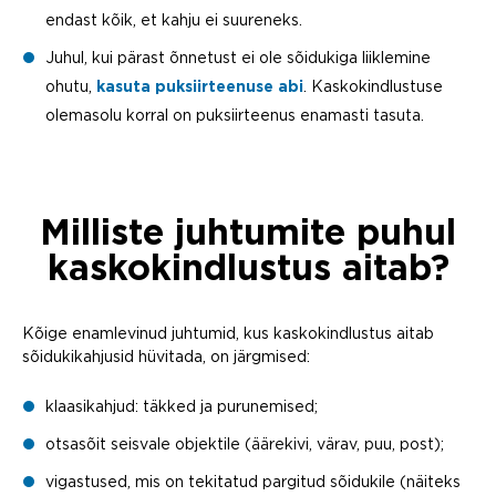
endast kõik, et kahju ei suureneks.
Juhul, kui pärast õnnetust ei ole sõidukiga liiklemine
ohutu,
kasuta puksiirteenuse abi
. Kaskokindlustuse
olemasolu korral on puksiirteenus enamasti tasuta.
Milliste juhtumite puhul
kaskokindlustus aitab?
Kõige enamlevinud juhtumid, kus kaskokindlustus aitab
sõidukikahjusid hüvitada, on järgmised:
klaasikahjud: täkked ja purunemised;
otsasõit seisvale objektile (äärekivi, värav, puu, post);
vigastused, mis on tekitatud pargitud sõidukile (näiteks