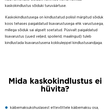
kaskokindlustus sõiduki turuväärtuse.
Kaskokindlustusega on kindlustatud poliisil märgitud sõiduk
koos tehases paigaldatud lisavarustusega ehk varustusega,
millega sõiduk sai algselt soetatud. Püsivalt paigaldatud
lisavarustus (uued veljed, spoilerid, maalingud) tuleb
kindlustada lisavarustusena kokkuleppel kindlustusandjaga.
Mida kaskokindlustus ei
hüvita?
käibemaksukohuslasest ettevõttele käibemaksu osa,