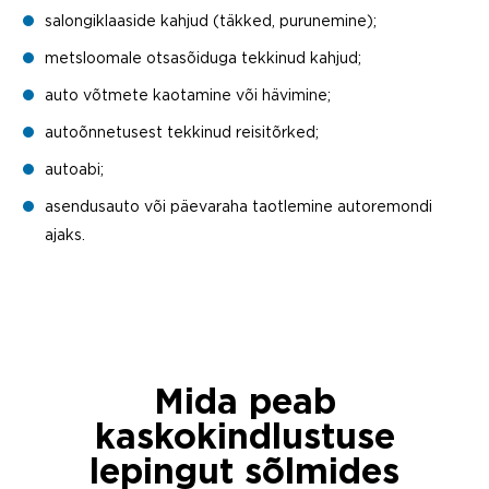
salongiklaaside kahjud (täkked, purunemine);
metsloomale otsasõiduga tekkinud kahjud;
auto võtmete kaotamine või hävimine;
autoõnnetusest tekkinud reisitõrked;
autoabi;
asendusauto või päevaraha taotlemine autoremondi
ajaks.
Mida peab
kaskokindlustuse
lepingut sõlmides