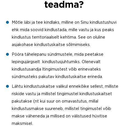
teadma?
Mõtle läbi ja tee kindlaks, milline on Sinu kindlustushuvi
ehk mida soovid kindlustada, mille vastu ja kus peaks
kindlustus territoriaalselt kehtima. See on oluline
asjakohase kindlustuskaitse sõlmimiseks.
Pööra tähelepanu sündmustele, mida peetakse
lepingujärgselt kindlustusjuhtumiks. Olenevalt
kindlustusandja ltingimustest võib erinevateks
sündmusteks pakutav kindlustuskaitse erineda.
Lähtu kindlustuskaitse valikul ennekõike sellest, milliste
riskide vastu ja millistel tingimustel kindlustuskaitset
pakutakse (nt kui suur on omavastutus, millal
kindlustusmakse suureneb, millistel tingimustel võib
makse väheneda ja millised on välistused hüvitise
maksmisel.