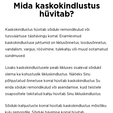
Mida kaskokindlustus
hüvitab?
Kaskokindlustus hüvitab sõiduki remondikulud või
turuväärtuse täishävingu korral. Enamlevinud
kaskokindlustuse juhtumid on liiklusõnnetus, loodusõnnetus,
vandalism, vargus, röövimine, tulekahju või muud ootamatud
sündmused.
Lisaks kaskokindlustusele peab liikluses osaleval sõidukil
olema ka kohustuslik liikluskindlustus. Näiteks Sinu
põhjustatud õnnetuse korral hüvitab kaskokindlustus Su
enda sõiduki remondikulud või asendamise, kuid teistele
osapooltele tekitatud kahju hüvitab Sinu liikluskindlustus.
Sõiduki kahjustuste korral hüvitab kaskokindlustus mõistliku
kulu remondile. Sõiduki hävimise korral hüvitab