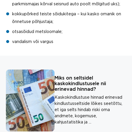
parkmismajas kõrval seisnud auto poolt mõlgitud uks);
kokkupõrked teiste sõidukitega – kui kasko omanik on
õnnetuse põhjustaja;
otsasõidud metsloomale;
vandalism või vargus
Miks on seltsidel
kaskokindlustusele nii
erinevad hinnad?
Kaskokindlustuse hinnad erinevad
kindlustusseltside lõikes seetõttu,
et iga selts hindab riski oma
andmete, kogemuse,
kahjustatistika ja ...