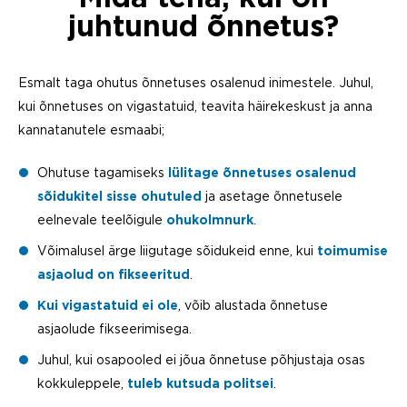
juhtunud õnnetus?
Esmalt taga ohutus õnnetuses osalenud inimestele. Juhul,
kui õnnetuses on vigastatuid, teavita häirekeskust ja anna
kannatanutele esmaabi;
Ohutuse tagamiseks
lülitage õnnetuses osalenud
sõidukitel sisse ohutuled
ja asetage õnnetusele
eelnevale teelõigule
ohukolmnurk
.
Võimalusel ärge liigutage sõidukeid enne, kui
toimumise
asjaolud on fikseeritud
.
Kui vigastatuid ei ole
, võib alustada õnnetuse
asjaolude fikseerimisega.
Juhul, kui osapooled ei jõua õnnetuse põhjustaja osas
kokkuleppele,
tuleb kutsuda politsei
.