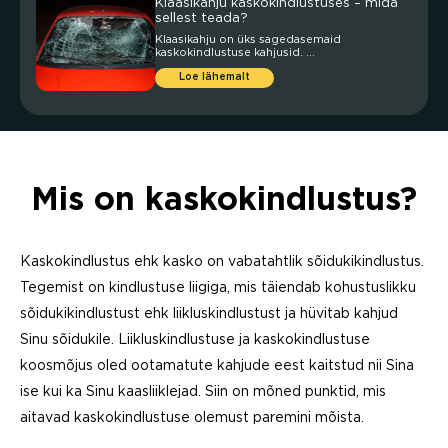
Klaasikahju kaskokindlustuses – mida
sellest teada?
Klaasikahju on üks sagedasemaid
kaskokindlustuse kahjusid. ...
Loe lähemalt
Mis on kaskokindlustus?
Kaskokindlustus ehk kasko on vabatahtlik sõidukikindlustus.
Tegemist on kindlustuse liigiga, mis täiendab kohustuslikku
sõidukikindlustust ehk liikluskindlustust ja hüvitab kahjud
Sinu sõidukile. Liikluskindlustuse ja kaskokindlustuse
koosmõjus oled ootamatute kahjude eest kaitstud nii Sina
ise kui ka Sinu kaasliiklejad. Siin on mõned punktid, mis
aitavad kaskokindlustuse olemust paremini mõista.