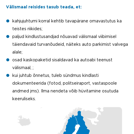
Välismaal reisides tasub teada, et:
kahjujuhtumi korral kehtib tavapärane omavastutus ka
teistes riikides;
paljud kindlustusandjad nõuavad välismaal viibimisel
täiendavaid turvanõudeid, näiteks auto parkimist valvega
alale;
osad kaskopaketid sisaldavad ka autoabi teenust
välismaal, ;
kui juhtub õnnetus, tuleb sündmus kindlasti
dokumenteerida (fotod, politseiraport, vastaspoole
andmed jms). Ilma nendeta võib hüvitamine osutuda
keeruliseks.