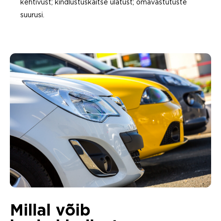
kehtivust; kindlustuskaitse ulatust; omavastutuste
suurusi.
Millal võib