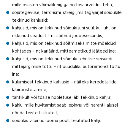
mille osas on võimalik riigiga nö tasaarveldus teha;
sõjategevuse, terrorismi, streigi jms tagajärjel sõidukile
tekkinud kahjusid;
kahjusid, mis on tekkinud sõiduki juhi süül, kui juht on
rikkunud seadust – nt sõitnud joobeseisundis;
kahjusid, mis on tekkinud sõitmiseks mitte mõeldud
kohtades – nt karjäärid, mitteametlikud jääteed jne:
kahjusid, mis on tekkinud sõiduki tehnilise seisundi
mittejärgimise tõttu – nt puuduliku autoremondi tõttu
jne;
kulumisest tekkinud kahjusid – näiteks keredetailide
läbiroostetamine;
tahtlikult või tõsise hooletuse läbi tekkinud kahju;
kahju, mille hüvitamist saab lepingu või garantii alusel
nõuda teistelt isikutelt;
sõidukis viibinud looma poolt tekitatud kahju.