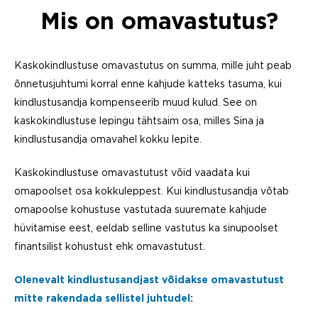
Mis on omavastutus?
Kaskokindlustuse omavastutus on summa, mille juht peab
õnnetusjuhtumi korral enne kahjude katteks tasuma, kui
kindlustusandja kompenseerib muud kulud. See on
kaskokindlustuse lepingu tähtsaim osa, milles Sina ja
kindlustusandja omavahel kokku lepite.
Kaskokindlustuse omavastutust võid vaadata kui
omapoolset osa kokkuleppest. Kui kindlustusandja võtab
omapoolse kohustuse vastutada suuremate kahjude
hüvitamise eest, eeldab selline vastutus ka sinupoolset
finantsilist kohustust ehk omavastutust.
Olenevalt kindlustusandjast võidakse omavastutust
mitte rakendada sellistel juhtudel: