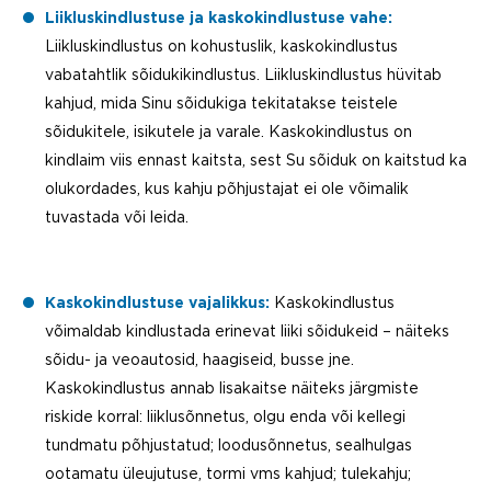
Liikluskindlustuse ja kaskokindlustuse vahe:
Liikluskindlustus on kohustuslik, kaskokindlustus
vabatahtlik sõidukikindlustus. Liikluskindlustus hüvitab
kahjud, mida Sinu sõidukiga tekitatakse teistele
sõidukitele, isikutele ja varale. Kaskokindlustus on
kindlaim viis ennast kaitsta, sest Su sõiduk on kaitstud ka
olukordades, kus kahju põhjustajat ei ole võimalik
tuvastada või leida.
Kaskokindlustuse vajalikkus:
Kaskokindlustus
võimaldab kindlustada erinevat liiki sõidukeid – näiteks
sõidu- ja veoautosid, haagiseid, busse jne.
Kaskokindlustus annab lisakaitse näiteks järgmiste
riskide korral: liiklusõnnetus, olgu enda või kellegi
tundmatu põhjustatud; loodusõnnetus, sealhulgas
ootamatu üleujutuse, tormi vms kahjud; tulekahju;