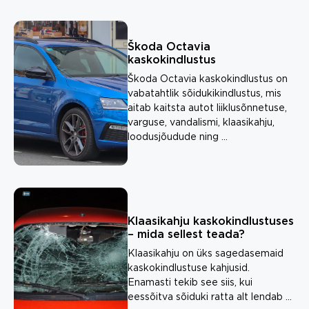
Škoda Octavia
kaskokindlustus
Škoda Octavia kaskokindlustus on
vabatahtlik sõidukikindlustus, mis
aitab kaitsta autot liiklusõnnetuse,
varguse, vandalismi, klaasikahju,
loodusjõudude ning ...
Klaasikahju kaskokindlustuses
– mida sellest teada?
Klaasikahju on üks sagedasemaid
kaskokindlustuse kahjusid.
Enamasti tekib see siis, kui
eessõitva sõiduki ratta alt lendab ...