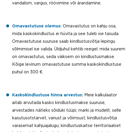
vandalism; vargus, röövimine või ärandamine.
Omavastutuse olemus:
Omavastutus on kahju osa,
mida kaskokindlustus ei hüvita ja see tuleb ise tasuda.
Omavastutuse suuruse saab kindlustusvõtja lepingu
sõlmimisel ise valida. Üldjuhul kehtib reegel: mida suurem
on omavastutus, seda väiksem on kindlustusmakse.
Kõige levinum omavastutuse summa kaskokindlustuse
puhul on 300 €.
Kaskokindlustuse hinna arvestus:
Meie kalkulaator
aitab arvutada kasko kindlustusmakse suuruse,
arvestades näiteks sõiduki tüüpi, marki ja mudelit, selle
kasutusotstarvet; vanust ja võimsust; kindlustusvõtja
varasemat kahjuajalugu; kindlustuskaitse territoriaalset