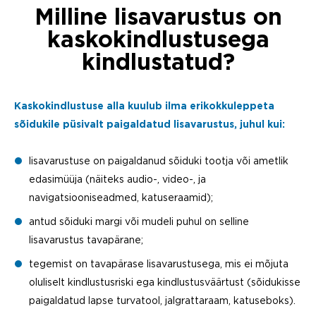
Milline lisavarustus on
kaskokindlustusega
kindlustatud?
Kaskokindlustuse alla kuulub ilma erikokkuleppeta
sõidukile püsivalt paigaldatud lisavarustus, juhul kui:
lisavarustuse on paigaldanud sõiduki tootja või ametlik
edasimüüja (näiteks audio-, video-, ja
navigatsiooniseadmed, katuseraamid);
antud sõiduki margi või mudeli puhul on selline
lisavarustus tavapärane;
tegemist on tavapärase lisavarustusega, mis ei mõjuta
oluliselt kindlustusriski ega kindlustusväärtust (sõidukisse
paigaldatud lapse turvatool, jalgrattaraam, katuseboks).