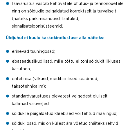
lisavarustus vastab kehtivatele ohutus- ja tehnonõuetele
ning on sõidukile paigaldatud korrektselt ja turvaliselt
(näiteks parkimisandurid, lisatuled,
signalisatsioonisüsteemid)
Üldjuhul ei kuulu kaskokindlustuse alla näiteks:
erinevad tuuningosad;
ebaseaduslikud lisad, mille tõttu ei tohi sõidukit liikluses
kasutada;
eritehnika (vilkurid, meditsiinilised seadmed,
taksotehnika jm);
standardvarustuses olevatest velgedest oluliselt
kallimad valuveljed;
sõidukile paigaldatud kleebised või tehtud maalingud;
sõiduki osad, mis on küljest ära võetud (näiteks rehvid