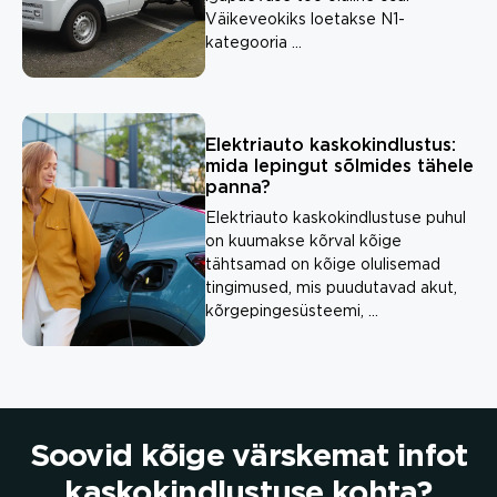
Väikeveokiks loetakse N1-
kategooria ...
Elektriauto kaskokindlustus:
mida lepingut sõlmides tähele
panna?
Elektriauto kaskokindlustuse puhul
on kuumakse kõrval kõige
tähtsamad on kõige olulisemad
tingimused, mis puudutavad akut,
kõrgepingesüsteemi, ...
Soovid kõige värskemat infot
kaskokindlustuse kohta?