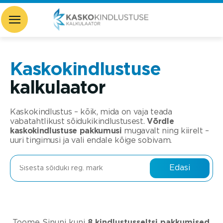
Kaskokindlustuse
kalkulaator
Kaskokindlustus – kõik, mida on vaja teada
vabatahtlikust sõidukikindlustusest.
Võrdle
kaskokindlustuse pakkumusi
mugavalt ning kiirelt –
uuri tingimusi ja vali endale kõige sobivam.
Edasi
Toome Sinuni kuni
8 kindlustusseltsi pakkumised
,