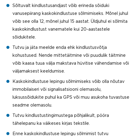
Sõltuvalt kindlustusandjast võib erineda sõiduki
vanusepiirang kaskokindlustuse sõlmimiseks. Mõnel juhul
võib see olla 12, mõnel juhul 15 aastat. Üldjuhul ei sõlmita
kaskokindlustust vanematele kui 20-aastastele
sõidukitele.
Tutvu ja jäta meelde enda ehk kindlustusvõtja
kohustused. Nende mittetäitmine või puudulik täitmine
võib kaasa tuua välja makstava hüvitise vähendamise või
väljamaksest keeldumise.
Kaskokindlustuse lepingu sõlmimiseks võib olla nõutav
immobilaiseri või signalisatsiooni olemasolu,
luksussõidukite puhul ka GPS või muu asukoha tuvastuse
seadme olemasolu.
Tutvu kindlustustingimustega põhjalikult, pööra
tähelepanu ka väikeses kirjas tekstile.
Enne kaskokindlustuse lepingu sõlmimist tutvu