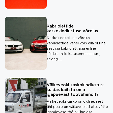
Kabriolettide
kaskokindlustuse võrdlus
Kaskokindlustuse võrdlus
kabriolettide vahel võib olla oluline,
sest iga kabriolett aga eriline
sõiduk, mille katusemehhanism,
salong, ...
Väikeveoki kaskokindlustus:
kuidas kaitsta oma
igapäevast töövahendit?
Väikeveoki kasko on oluline, sest
tihtipeale on väikeveokid ettevõtte
igapäevase töö oluline osa.