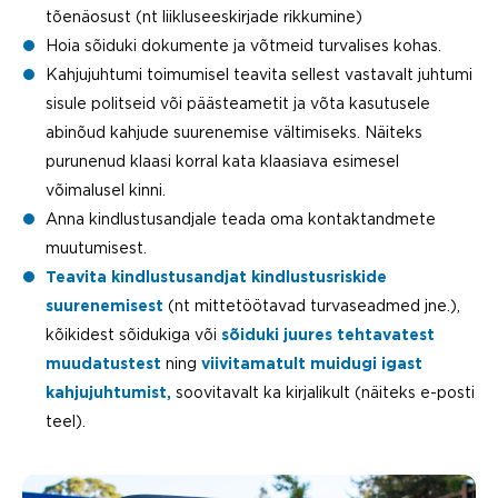
tõenäosust (nt liikluseeskirjade rikkumine)
Hoia sõiduki dokumente ja võtmeid turvalises kohas.
Kahjujuhtumi toimumisel teavita sellest vastavalt juhtumi
sisule politseid või päästeametit ja
võta kasutusele
abinõud kahjude suurenemise vältimiseks. Näiteks
purunenud klaasi korral kata klaasiava esimesel
võimalusel kinni.
Anna kindlustusandjale teada oma kontaktandmete
muutumisest.
Teavita kindlustusandjat kindlustusriskide
suurenemisest
(nt mittetöötavad turvaseadmed jne.),
kõikidest sõidukiga või
sõiduki juures tehtavatest
muudatustest
ning
viivitamatult muidugi igast
kahjujuhtumist,
soovitavalt ka kirjalikult (näiteks e-posti
teel).