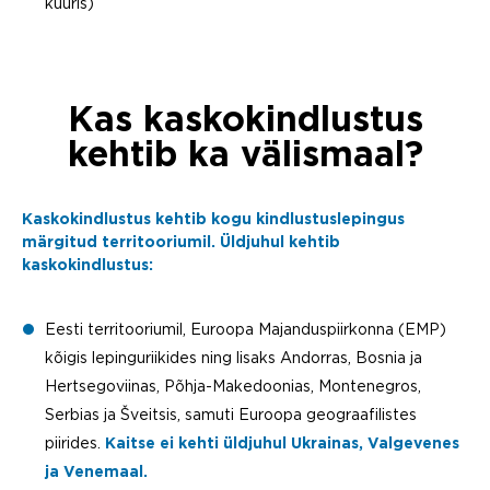
kuuris)
Kas kaskokindlustus
kehtib ka välismaal?
Kaskokindlustus kehtib kogu kindlustuslepingus
märgitud territooriumil. Üldjuhul kehtib
kaskokindlustus:
Eesti territooriumil,
Euroopa Majanduspiirkonna (EMP)
kõigis lepinguriikides ning lisaks Andorras, Bosnia ja
Hertsegoviinas, Põhja-Makedoonias, Montenegros,
Serbias ja Šveitsis, samuti
Euroopa geograafilistes
piirides.
Kaitse ei kehti üldjuhul Ukrainas, Valgevenes
ja Venemaal.